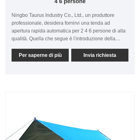
4 6 persone
Ningbo Taurus Industry Co., Ltd., un produttore
professionale, desidera fornirvi una tenda ad
apertura rapida automatica per 2 4 6 persone di alta
qualità. Quella che segue è l'introduzione della
nostra tenda da campeggio ad apertura rapida
automatica da 2 4 6 persone, nella speranza di
Per saperne di più
Invia richiesta
aiutarti a comprendere meglio la tenda da
campeggio ad apertura rapida automatica.
Benvenuti ai nuovi e vecchi clienti per continuare a
collaborare con noi per creare un futuro migliore!