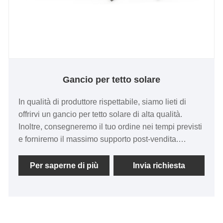
Gancio per tetto solare
In qualità di produttore rispettabile, siamo lieti di
offrirvi un gancio per tetto solare di alta qualità.
Inoltre, consegneremo il tuo ordine nei tempi previsti
e forniremo il massimo supporto post-vendita.
Installazione del gancio per tetto in tegole solari in
acciaio inossidabile A2 sui tetti spioventi di casa.
Per saperne di più
Invia richiesta