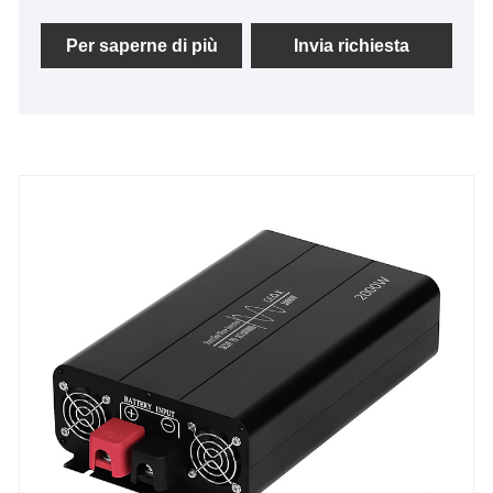
da 120 W può essere utilizzato per una varietà di
applicazioni; se ne hai bisogno, contattaci per una
Per saperne di più
Invia richiesta
pronta assistenza online con Pannello Solare
Pieghevole 120w. Oltre agli articoli nell'elenco
seguente, puoi anche creare uno speciale pannello
solare pieghevole da 120 W unico per te in base alle
tue esigenze.Pannello solare pieghevole da 120 W
con pannello solare monocristallino ad alta densità
integrato, alloggiamento integrato in Polimero ETFE
e impermeabile IPX4.