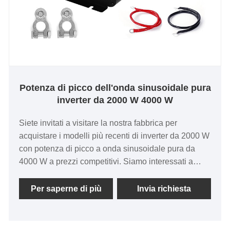
Potenza di picco dell'onda sinusoidale pura
inverter da 2000 W 4000 W
Siete invitati a visitare la nostra fabbrica per
acquistare i modelli più recenti di inverter da 2000 W
con potenza di picco a onda sinusoidale pura da
4000 W a prezzi competitivi. Siamo interessati a
lavorare con te.
Spina CA personalizzabile per USA, Giappone, UE,
Per saperne di più
Invia richiesta
Regno Unito, universale e altri paesi, supporto
servizio OEM/ODM, inverter a onda sinusoidale pura
con uscita stabile per la massima protezione di