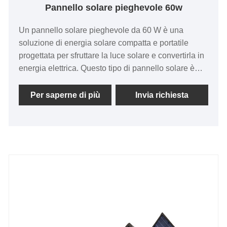
Pannello solare pieghevole 60w
Un pannello solare pieghevole da 60 W è una
soluzione di energia solare compatta e portatile
progettata per sfruttare la luce solare e convertirla in
energia elettrica. Questo tipo di pannello solare è
caratterizzato dal suo design pieghevole, che ne
consente un facile trasporto e stoccaggio. Il design
Per saperne di più
Invia richiesta
pieghevole è una caratteristica distintiva di questo
pannello solare. Solitamente è costituito da più
pannelli solari collegati tra loro tramite cerniere, che
consentono di piegare e aprire i pannelli secondo
necessità. Una volta piegato, il pannello solare
diventa compatto e portatile, facilitando il trasporto
nello zaino o nella borsa.